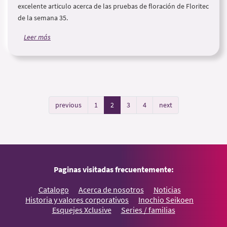
excelente articulo acerca de las pruebas de floración de Floritec
de la semana 35.
Leer más
previous
1
2
3
4
next
Paginas visitadas frecuentemente:
Catalogo
Acerca de nosotros
Noticias
Historia y valores corporativos
Inochio Seikoen
Esquejes Xclusive
Series / familias