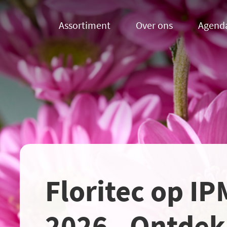
Assortiment
Over ons
Agend
Floritec op I
2026 - Ontdek