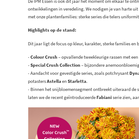
De IPM Essen is ook dit jaar hét moment om elkaar te ontm
ontwikkelingen in veredeling. We nodigen je van harte ui
met onze plantenfamilies: sterke series die telers uniformi
Highlights op de stand:
Dit jaar ligt de focus op kleur, karakter, sterke families en
- Colour Crush
– opvallende tweekleurige rassen met een k
- Special Crush Collection
– bijzondere anemoonbloemig
- Aandacht voor gevestigde series, zoals potchrysant
Dyn
potasters
Astella
en
Starletta
.
- Binnen het snijbloemensegment ontbreekt uiteraard de s
laten we de recent geïntroduceerde
Fabiani
serie zien, a