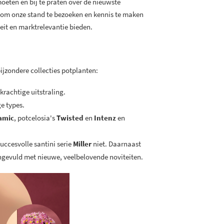
oeten en bij te praten over de nieuwste
t om onze stand te bezoeken en kennis te maken
teit en marktrelevantie bieden.
 bijzondere collecties potplanten:
rachtige uitstraling.
e types.
amic
, potcelosia's
Twisted
en
Intenz
en
uccesvolle santini serie
Miller
niet. Daarnaast
angevuld met nieuwe, veelbelovende noviteiten.