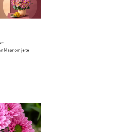
ze
n klaar om je te