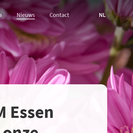
NL
a
Nieuws
Contact
PM Essen
 onze