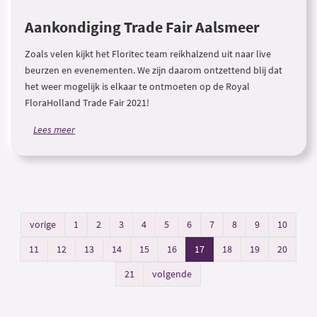
Aankondiging Trade Fair Aalsmeer
Zoals velen kijkt het Floritec team reikhalzend uit naar live
beurzen en evenementen. We zijn daarom ontzettend blij dat
het weer mogelijk is elkaar te ontmoeten op de Royal
FloraHolland Trade Fair 2021!
Lees meer
vorige
1
2
3
4
5
6
7
8
9
10
11
12
13
14
15
16
17
18
19
20
21
volgende