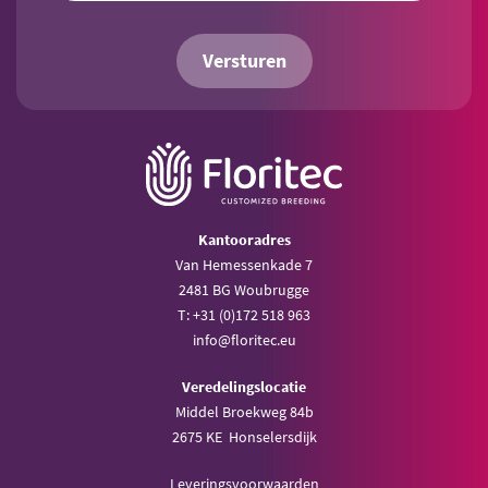
Versturen
Kantooradres
Van Hemessenkade 7
2481 BG Woubrugge
T: +31 (0)172 518 963
info@floritec.eu
Veredelingslocatie
Middel Broekweg 84b
2675 KE Honselersdijk
Leveringsvoorwaarden