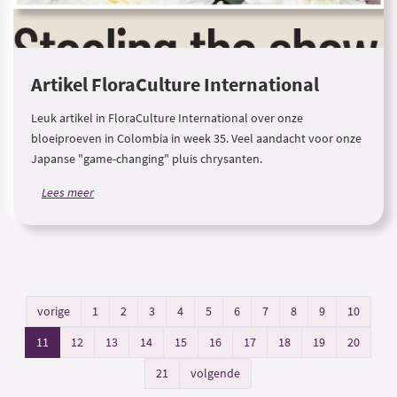
Artikel FloraCulture International
Leuk artikel in FloraCulture International over onze
bloeiproeven in Colombia in week 35. Veel aandacht voor onze
Japanse "game-changing" pluis chrysanten.
Lees meer
vorige
1
2
3
4
5
6
7
8
9
10
11
12
13
14
15
16
17
18
19
20
21
volgende