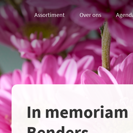
Assortiment
Over ons
Agend
In memoriam 
Benders