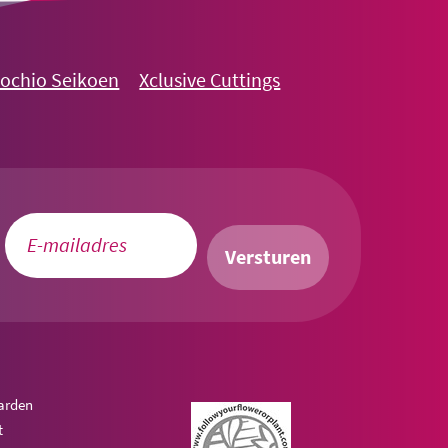
nochio Seikoen
Xclusive Cuttings
Versturen
arden
t