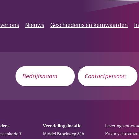
ver ons
Nieuws
Geschiedenis en kernwaarden
I
adres
Veredelingslocatie
Leveringsvoorwa
Privacy statemen
ssenkade 7
Middel Broekweg 84b