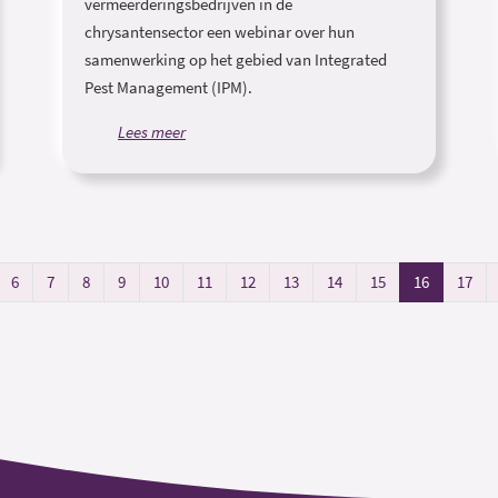
vermeerderingsbedrijven in de
chrysantensector een webinar over hun
samenwerking op het gebied van Integrated
Pest Management (IPM).
Lees meer
6
7
8
9
10
11
12
13
14
15
16
17