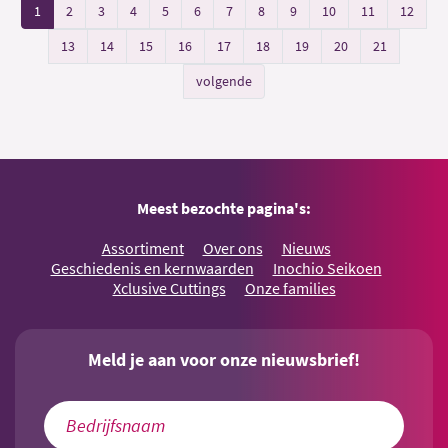
1
2
3
4
5
6
7
8
9
10
11
12
13
14
15
16
17
18
19
20
21
volgende
Meest bezochte pagina's:
Assortiment
Over ons
Nieuws
Geschiedenis en kernwaarden
Inochio Seikoen
Xclusive Cuttings
Onze families
Meld je aan voor onze nieuwsbrief!