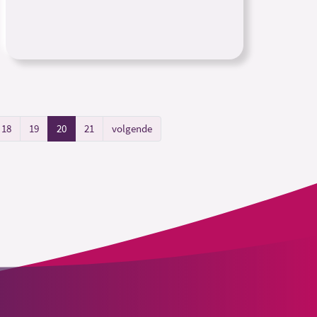
18
19
20
21
volgende