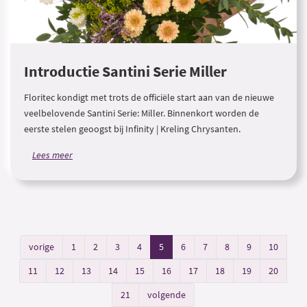
Introductie Santini Serie Miller
Floritec kondigt met trots de officiële start aan van de nieuwe
veelbelovende Santini Serie: Miller. Binnenkort worden de
eerste stelen geoogst bij Infinity | Kreling Chrysanten.
Lees meer
vorige
1
2
3
4
5
6
7
8
9
10
11
12
13
14
15
16
17
18
19
20
21
volgende