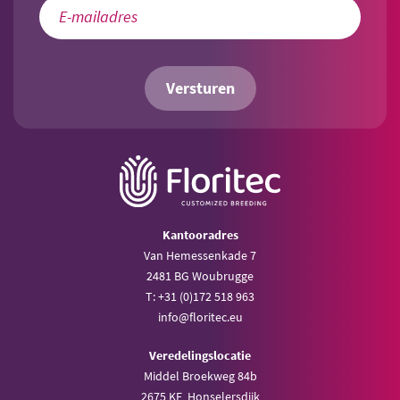
Versturen
Kantooradres
Van Hemessenkade 7
2481 BG Woubrugge
T: +31 (0)172 518 963
info@floritec.eu
Veredelingslocatie
Middel Broekweg 84b
2675 KE Honselersdijk