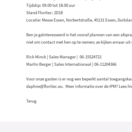
Tijdstip: 09.00 tot 18.00 uur
Stand Floritec: 2D18
Locatie: Messe Essen, Norbertstraße, 45131 Essen, Duitsla
Ben je geïnteresseerd in het vooraf plannen van een afsp
niet om contact met hen op te nemen; ze kijken ernaar uit
Rick Minck
| Sales Manager | 06-15524721
Martin Berger
| Sales Internationaal | 06-11204366
Voor onze gasten is er nog een beperkt aantal toegangskaa
daphne@
floritec.eu
. Meer informatie over de IPM?
Lees hi
Terug