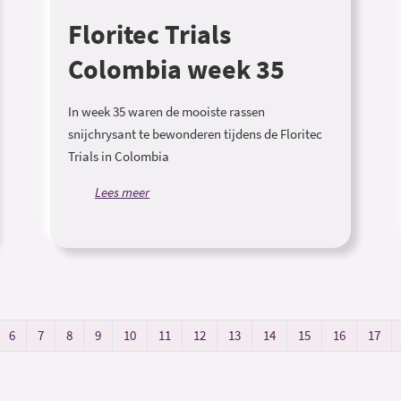
Floritec Trials
Colombia week 35
In week 35 waren de mooiste rassen
snijchrysant te bewonderen tijdens de Floritec
Trials in Colombia
Lees meer
6
7
8
9
10
11
12
13
14
15
16
17