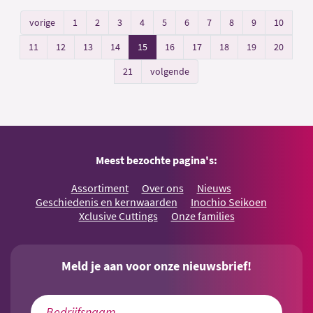
vorige
1
2
3
4
5
6
7
8
9
10
11
12
13
14
15
16
17
18
19
20
21
volgende
Meest bezochte pagina's:
Assortiment
Over ons
Nieuws
Geschiedenis en kernwaarden
Inochio Seikoen
Xclusive Cuttings
Onze families
Meld je aan voor onze nieuwsbrief!