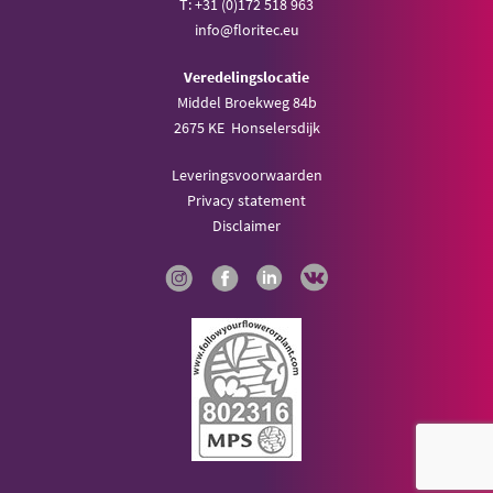
T: +31 (0)172 518 963
info@floritec.eu
Veredelingslocatie
Middel Broekweg 84b
2675 KE Honselersdijk
Leveringsvoorwaarden
Privacy statement
Disclaimer