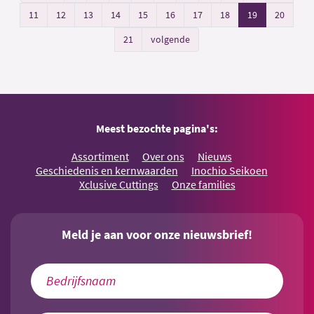
11
12
13
14
15
16
17
18
19
20
21
volgende
Meest bezochte pagina's:
Assortiment
Over ons
Nieuws
Geschiedenis en kernwaarden
Inochio Seikoen
Xclusive Cuttings
Onze families
Meld je aan voor onze nieuwsbrief!