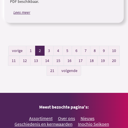
PDF beschikbaar.
Lees meer
vorige
1
2
3
4
5
6
7
8
9
10
11
12
13
14
15
16
17
18
19
20
21
volgende
Meest bezochte pagina's:
Assortiment
Over ons
Nieuws
Geschiedenis en kernwaarden
Inochio Seikoen