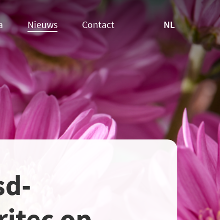
NL
a
Nieuws
Contact
sd-
ritec op