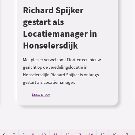
Richard Spijker
gestart als
Locatiemanager in
Honselersdijk
Met plezier verwelkomt Floritec een nieuw
gezicht op de veredelingslocatie in
Honselersdijk: Richard Spijker is onlangs
gestart als Locatiemanager.
Lees meer
6
7
8
9
10
11
12
13
14
15
16
17