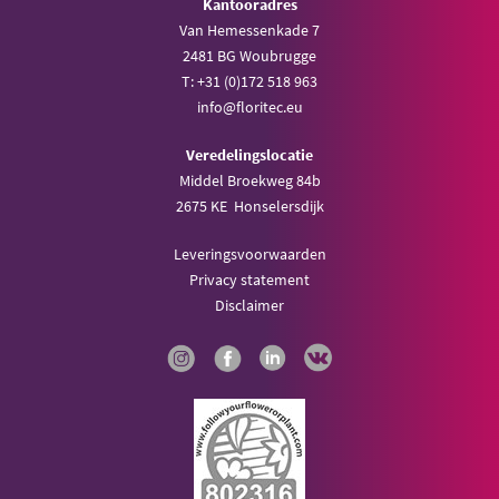
Kantooradres
Van Hemessenkade 7
2481 BG Woubrugge
T: +31 (0)172 518 963
info@floritec.eu
Veredelingslocatie
Middel Broekweg 84b
2675 KE Honselersdijk
Leveringsvoorwaarden
Privacy statement
Disclaimer