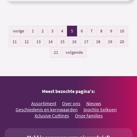
vorige
1
2
3
4
5
6
7
8
9
10
11
12
13
14
15
16
17
18
19
20
21
volgende
Meest bezochte pagina's:
Assortiment
Over ons
Nieuws
Geschiedenis en kernwaarden
Inochio Seikoen
Xclusive Cuttings
Onze families