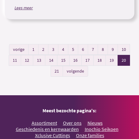
Lees meer
vorige
1
2
3
4
5
6
7
8
9
10
11
12
13
14
15
16
17
18
19
20
21
volgende
Meest bezochte pagina's:
Assortiment
Over ons
Nieuws
Geschiedenis en kernwaarden
Inochio Seikoen
Xclusive Cuttings
Onze families