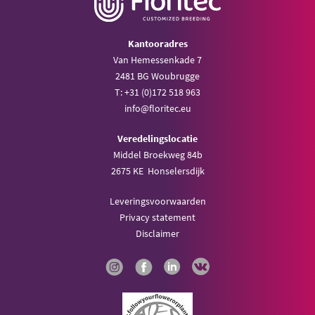
Kantooradres
Van Hemessenkade 7
2481 BG Woubrugge
T: +31 (0)172 518 963
info@floritec.eu
Veredelingslocatie
Middel Broekweg 84b
2675 KE Honselersdijk
Leveringsvoorwaarden
Privacy statement
Disclaimer