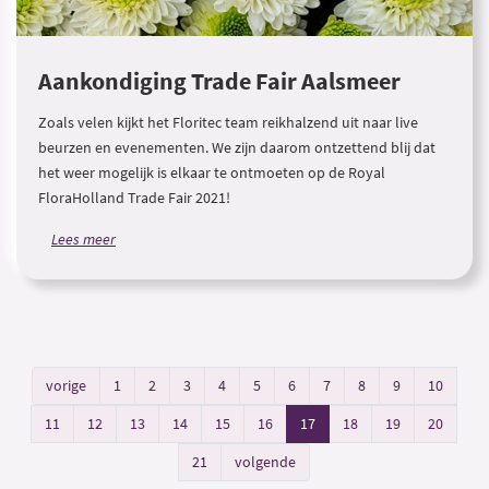
Aankondiging Trade Fair Aalsmeer
Zoals velen kijkt het Floritec team reikhalzend uit naar live
beurzen en evenementen. We zijn daarom ontzettend blij dat
het weer mogelijk is elkaar te ontmoeten op de Royal
FloraHolland Trade Fair 2021!
Lees meer
vorige
1
2
3
4
5
6
7
8
9
10
11
12
13
14
15
16
17
18
19
20
21
volgende