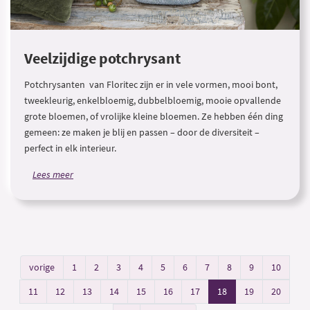
Veelzijdige potchrysant
Potchrysanten van Floritec zijn er in vele vormen, mooi bont,
tweekleurig, enkelbloemig, dubbelbloemig, mooie opvallende
grote bloemen, of vrolijke kleine bloemen. Ze hebben één ding
gemeen: ze maken je blij en passen – door de diversiteit –
perfect in elk interieur.
Lees meer
vorige
1
2
3
4
5
6
7
8
9
10
11
12
13
14
15
16
17
18
19
20