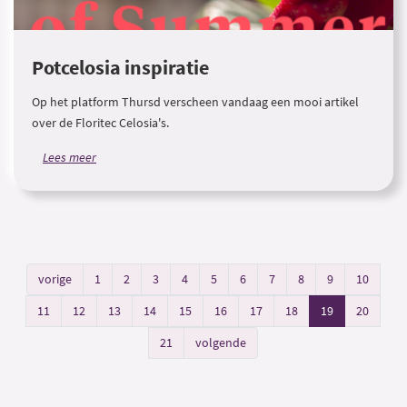
Potcelosia inspiratie
Op het platform Thursd verscheen vandaag een mooi artikel
over de Floritec Celosia's.
Lees meer
vorige
1
2
3
4
5
6
7
8
9
10
11
12
13
14
15
16
17
18
19
20
21
volgende