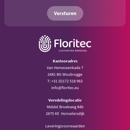
Versturen
Kantooradres
Van Hemessenkade 7
2481 BG Woubrugge
T: +31 (0)172 518 963
info@floritec.eu
Veredelingslocatie
Middel Broekweg 84b
2675 KE Honselersdijk
Leveringsvoorwaarden