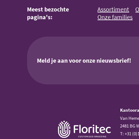
Meest bezochte
Assortiment
O
pagina's:
Onze families
Meld je aan voor onze nieuwsbrief!
Kantoor
Van Heme
2481 BG 
T: +31 (0)