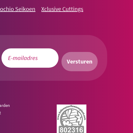
nochio Seikoen
Xclusive Cuttings
Versturen
arden
t