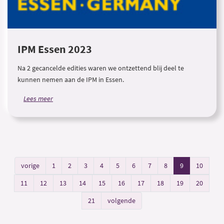
IPM Essen 2023
Na 2 gecancelde edities waren we ontzettend blij deel te
kunnen nemen aan de IPM in Essen.
Lees meer
vorige
1
2
3
4
5
6
7
8
9
10
11
12
13
14
15
16
17
18
19
20
21
volgende