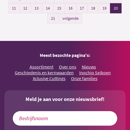
11
12
13
14
15
16
17
18
19
20
21
volgende
Meest bezochte pagina's:
Assortiment
Over ons
Nieuws
Geschiedenis en kernwaarden
Inochio Seikoen
Xclusive Cuttings
Onze families
Meld je aan voor onze nieuwsbrief!