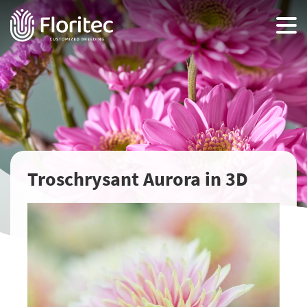
Troschrysant Aurora in 3D