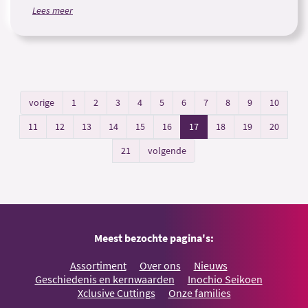
Lees meer
vorige
1
2
3
4
5
6
7
8
9
10
11
12
13
14
15
16
17
18
19
20
21
volgende
Meest bezochte pagina's:
Assortiment
Over ons
Nieuws
Geschiedenis en kernwaarden
Inochio Seikoen
Xclusive Cuttings
Onze families