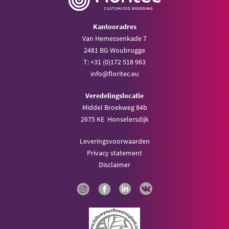
Kantooradres
Van Hemessenkade 7
2481 BG Woubrugge
T: +31 (0)172 518 963
info@floritec.eu
Veredelingslocatie
Middel Broekweg 84b
2675 KE Honselersdijk
Leveringsvoorwaarden
Privacy statement
Disclaimer