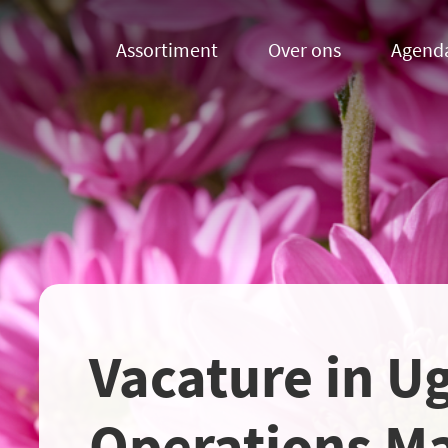
Assortiment
Over ons
Agend
Vacature in U
Operations M