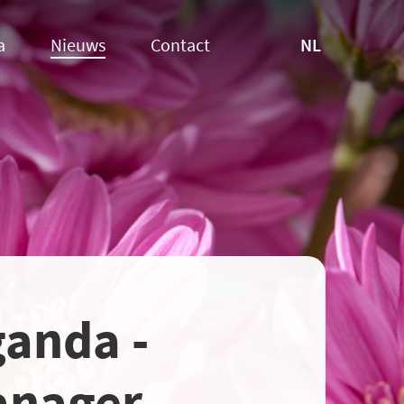
NL
a
Nieuws
Contact
ganda -
anager