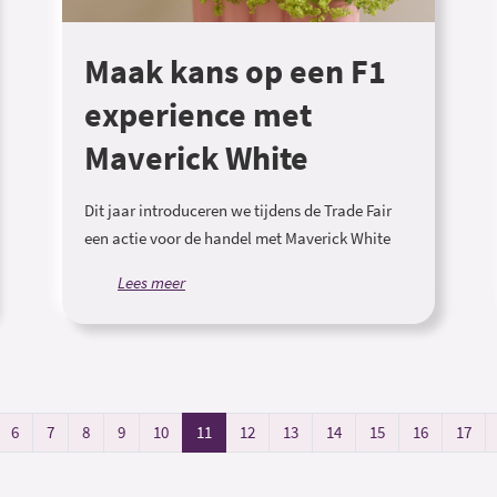
Maak kans op een F1
experience met
Maverick White
Dit jaar introduceren we tijdens de Trade Fair
een actie voor de handel met Maverick White
Lees meer
6
7
8
9
10
11
12
13
14
15
16
17