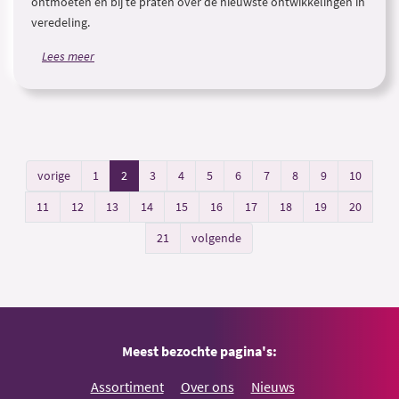
ontmoeten en bij te praten over de nieuwste ontwikkelingen in
veredeling.
Lees meer
vorige
1
2
3
4
5
6
7
8
9
10
11
12
13
14
15
16
17
18
19
20
21
volgende
Meest bezochte pagina's:
Assortiment
Over ons
Nieuws