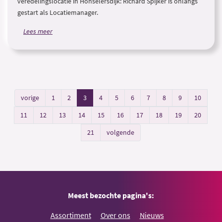
veredelingslocatie in Honselersdijk: Richard Spijker is onlangs
gestart als Locatiemanager.
Lees meer
vorige
1
2
3
4
5
6
7
8
9
10
11
12
13
14
15
16
17
18
19
20
21
volgende
Meest bezochte pagina's:
Assortiment
Over ons
Nieuws