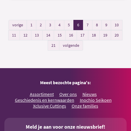
vorige
1
2
3
4
5
6
7
8
9
10
11
12
13
14
15
16
17
18
19
20
21
volgende
Meest bezochte pagina's:
Assortiment
Over ons
Nieuws
Geschiedenis en kernwaarden
Inochio Seikoen
Xclusive Cuttings
Onze families
Meld je aan voor onze nieuwsbrief!