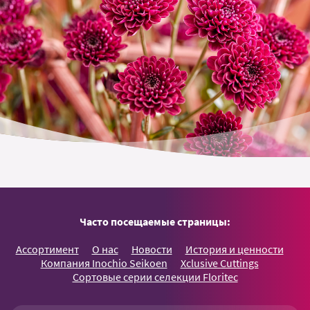
Часто посещаемые страницы:
Ассортимент
О нас
Новости
История и ценности
Компания Inochio Seikoen
Xclusive Cuttings
Сортовые серии селекции Floritec