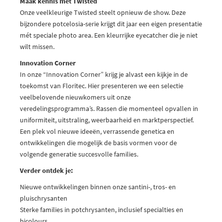
Maak kennis met Twisted
Onze veelkleurige Twisted steelt opnieuw de show. Deze
bijzondere potcelosia-serie krijgt dit jaar een eigen presentatie
mét speciale photo area. Een kleurrijke eyecatcher die je niet
wilt missen.
Innovation Corner
In onze “Innovation Corner” krijg je alvast een kijkje in de
toekomst van Floritec. Hier presenteren we een selectie
veelbelovende nieuwkomers uit onze
veredelingsprogramma’s. Rassen die momenteel opvallen in
uniformiteit, uitstraling, weerbaarheid en marktperspectief.
Een plek vol nieuwe ideeën, verrassende genetica en
ontwikkelingen die mogelijk de basis vormen voor de
volgende generatie succesvolle families.
Verder ontdek je:
Nieuwe ontwikkelingen binnen onze santini-, tros- en
pluischrysanten
Sterke families in potchrysanten, inclusief specialties en
bicolours