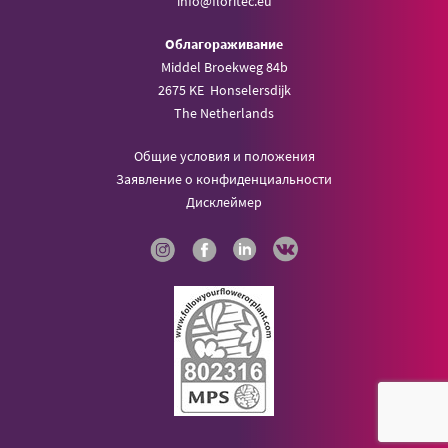
info@
floritec.eu
Oблагораживание
Middel Broekweg 84b
2675 KE Honselersdijk
The Netherlands
Общие условия и положения
Заявление о конфиденциальности
Дисклеймер