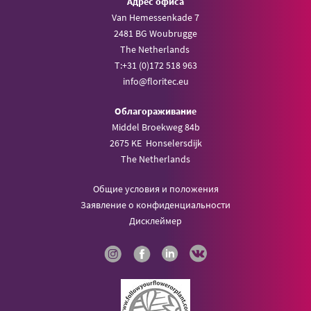
Aдрес офиса
Van Hemessenkade 7
2481 BG Woubrugge
The Netherlands
T:
+31 (0)172 518 963
info@
floritec.eu
Oблагораживание
Middel Broekweg 84b
2675 KE Honselersdijk
The Netherlands
Общие условия и положения
Заявление о конфиденциальности
Дисклеймер