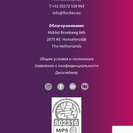
T:
+31 (0)172 518 963
info@
floritec.eu
Oблагораживание
Middel Broekweg 84b
2675 KE Honselersdijk
The Netherlands
Общие условия и положения
Заявление о конфиденциальности
Дисклеймер