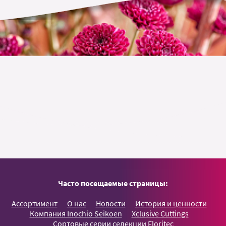
Часто посещаемые страницы:
Ассортимент
О нас
Новости
История и ценности
Компания Inochio Seikoen
Xclusive Cuttings
Сортовые серии селекции Floritec