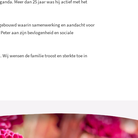
eganda. Meer dan 25 jaar was hij actief met het
 opgebouwd waarin samenwerking en aandacht voor
Peter aan zijn bevlogenheid en sociale
Wij wensen de familie troost en sterkte toe in