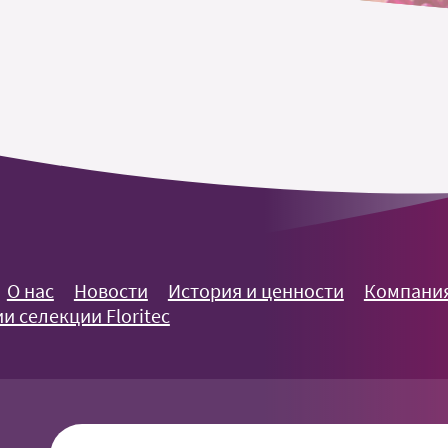
О нас
Новости
История и ценности
Компания
и селекции Floritec