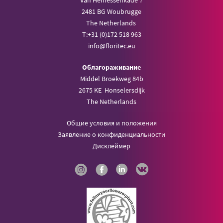
Van Hemessenkade 7
2481 BG Woubrugge
The Netherlands
T:
+31 (0)172 518 963
info@
floritec.eu
Oблагораживание
Middel Broekweg 84b
2675 KE Honselersdijk
The Netherlands
Общие условия и положения
Заявление о конфиденциальности
Дисклеймер