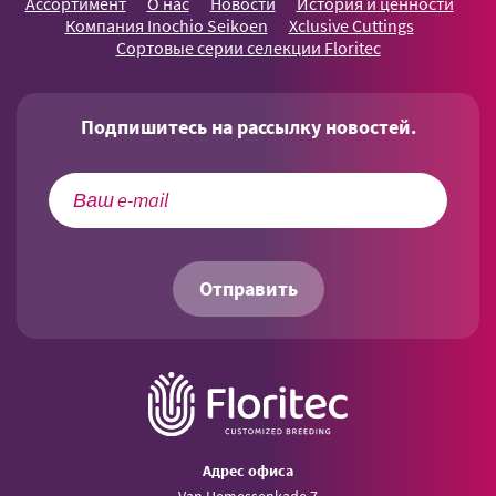
Ассортимент
О нас
Новости
История и ценности
Компания Inochio Seikoen
Xclusive Cuttings
Сортовые серии селекции Floritec
Подпишитесь на рассылку новостей.
Отправить
Aдрес офиса