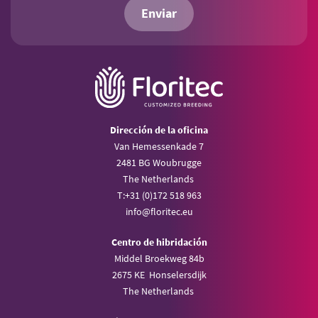
Enviar
Dirección de la oficina
Van Hemessenkade 7
2481 BG Woubrugge
The Netherlands
T:
+31 (0)172 518 963
info@
floritec.eu
Centro de hibridación
Middel Broekweg 84b
2675 KE Honselersdijk
The Netherlands