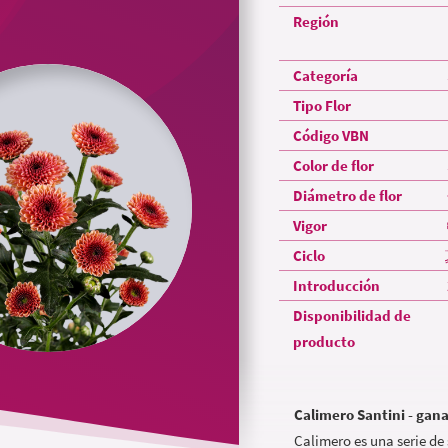
Región
Categoría
Tipo Flor
Código VBN
Color de flor
Diámetro de flor
Vigor
Ciclo
Introducción
Disponibilidad de
producto
Calimero Santini - gan
Calimero es una serie de