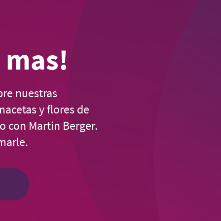
 mas!
bre nuestras
macetas y flores de
o con Martin Berger.
marle.