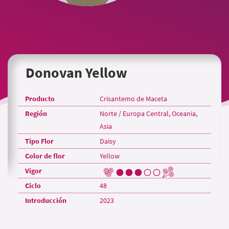
Donovan Yellow
Producto
Crisantemo de Maceta
Región
Norte / Europa Central, Oceania,
Asia
Tipo Flor
Daisy
Color de flor
Yellow
Vigor
Ciclo
48
Introducción
2023