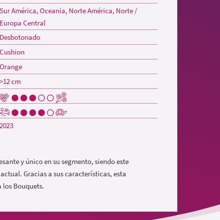
Sur América, Oceania, Norte América, Norte /
Europa Central
Desbotonado
Cushion
Orange
>12 cm
2023
resante y único en su segmento, siendo este
ctual. Gracias a sus características, esta
a los Bouquets.