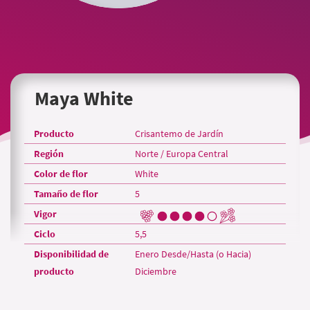
Maya White
Producto
Crisantemo de Jardín
Región
Norte / Europa Central
Color de flor
White
Tamaño de flor
5
Vigor
Ciclo
5,5
Disponibilidad de
Enero Desde/Hasta (o Hacia)
producto
Diciembre