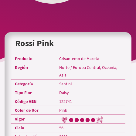
Rossi Pink
Producto
Crisantemo de Maceta
Región
Norte / Europa Central, Oceania,
Asia
Categoría
Santini
Tipo Flor
Daisy
Código VBN
122741
Color de flor
Pink
Vigor
Ciclo
56