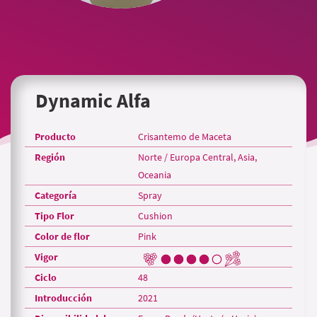
Dynamic Alfa
Producto
Crisantemo de Maceta
Región
Norte / Europa Central, Asia,
Oceania
Categoría
Spray
Tipo Flor
Cushion
Color de flor
Pink
Vigor
Ciclo
48
Introducción
2021