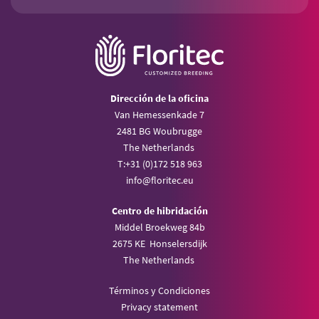
Dirección de la oficina
Van Hemessenkade 7
2481 BG Woubrugge
The Netherlands
T:
+31 (0)172 518 963
info@
floritec.eu
Centro de hibridación
Middel Broekweg 84b
2675 KE Honselersdijk
The Netherlands
Términos y Condiciones
Privacy statement