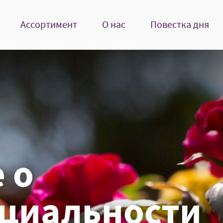
Ассортимент
О нас
Повестка дня
 о
циальности