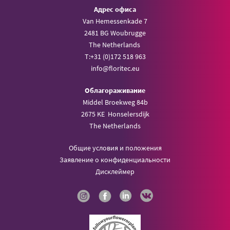
Aдрес офиса
Van Hemessenkade 7
2481 BG Woubrugge
The Netherlands
T:
+31 (0)172 518 963
info@
floritec.eu
Oблагораживание
Middel Broekweg 84b
2675 KE Honselersdijk
The Netherlands
Общие условия и положения
Заявление о конфиденциальности
Дисклеймер