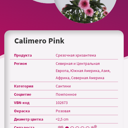
Calimero Pink
Продукта
Срезочная хризантема
Регион
Северная и Центральная
Европа, Южная Америка, Азия,
Африка, Северная Америка
Категория
Сантини
Соцветие
Помпонное
VBN-код
102673
Окраска
Розовая
Диаметр цветка
<2,5 cm
Сила роста