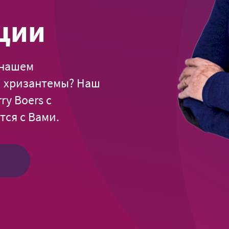
ции
 нашем
й хризантемы? Наш
y Boers с
ся с Вами.