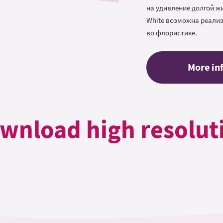
на удивление долгой ж
White возможна реали
во флористике.
More in
wnload high resolut