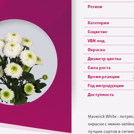
Регион
Категория
Соцветие
VBN-код
Окраска
Диаметр цветка
Сила роста
Время реакции
Год интродукции
Доступность
Maverick White - потр
окраски с нежно-зелён
лучших сортов в сегме