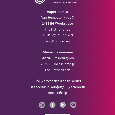
Aдрес офиса
Van Hemessenkade 7
2481 BG Woubrugge
The Netherlands
T:
+31 (0)172 518 963
info@
floritec.eu
Oблагораживание
Middel Broekweg 84b
2675 KE Honselersdijk
The Netherlands
Общие условия и положения
Заявление о конфиденциальности
Дисклеймер