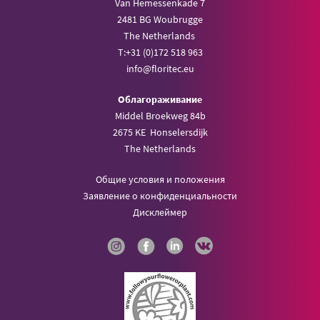
Van Hemessenkade 7
2481 BG Woubrugge
The Netherlands
T:
+31 (0)172 518 963
info@
floritec.eu
Oблагораживание
Middel Broekweg 84b
2675 KE Honselersdijk
The Netherlands
Общие условия и положения
Заявление о конфиденциальности
Дисклеймер