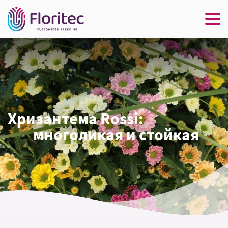
Хризантема Rossi:
многоликая и стойкая