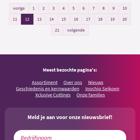
vorige
1
2
3
4
5
6
7
8
9
10
11
12
13
14
15
16
17
18
19
20
21
volgende
Meest bezochte pagina's:
Assortiment
Over ons
Nieuws
Geschiedenis en kernwaarden
Inochio Seikoen
Xclusive Cuttings
Onze families
Meld je aan voor onze nieuwsbrief!