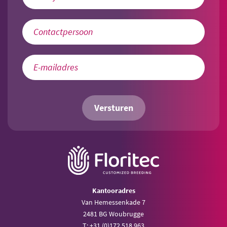
Versturen
Kantooradres
Van Hemessenkade 7
2481 BG Woubrugge
T: +31 (0)172 518 963