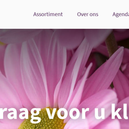
Assortiment
Over ons
Agend
raag voor u k