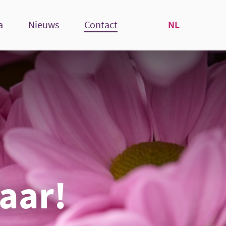
NL
a
Nieuws
Contact
laar!