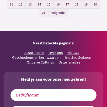
11
12
13
14
15
16
17
18
19
20
21
volgende
Meest bezochte pagina's:
Assortiment
Over ons
Nieuws
Geschiedenis en kernwaarden
Inochio Seikoen
Xclusive Cuttings
Onze families
Meld je aan voor onze nieuwsbrief!