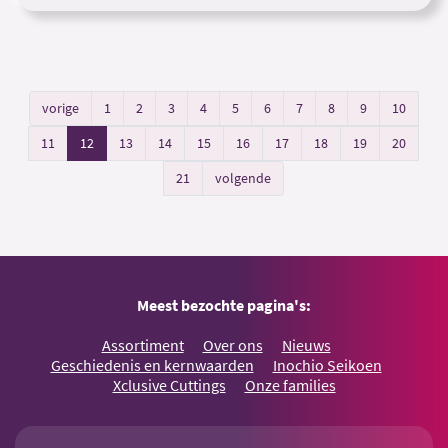
vorige
1
2
3
4
5
6
7
8
9
10
11
12
13
14
15
16
17
18
19
20
21
volgende
Meest bezochte pagina's:
Assortiment
Over ons
Nieuws
Geschiedenis en kernwaarden
Inochio Seikoen
Xclusive Cuttings
Onze families