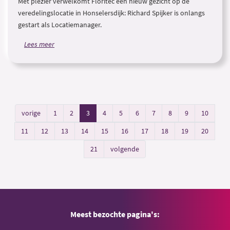
Met plezier verwelkomt Floritec een nieuw gezicht op de
veredelingslocatie in Honselersdijk: Richard Spijker is onlangs
gestart als Locatiemanager.
Lees meer
vorige
1
2
3
4
5
6
7
8
9
10
11
12
13
14
15
16
17
18
19
20
21
volgende
Meest bezochte pagina's: