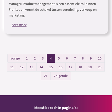
Manager. Productmanagement is een essentiële rol binnen
Floritec en vormt de schakel tussen veredeling, verkoop en
marketing.
Lees meer
vorige
1
2
3
4
5
6
7
8
9
10
11
12
13
14
15
16
17
18
19
20
21
volgende
Meest bezochte pagina's: